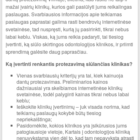
mažai įvairių klinikų, kurios gali pasiūlyti jums reikalingas
paslaugas. Svarbiausios informacijos apie teikiamas
paslaugas paprastai galima rasti bendrovių internetinėse
svetainėse, tad nuspręsti, kurią jų pasirinkti, tikrai nebus
labai keblu. Viskas, ką jums reikia padaryti, tai tiesiog
įvertinti, ką siūlo skirtingos odontologijos klinikos, ir priimti
sprendimą galėsite daug paprasčiau.
Ką įvertinti renkantis protezavimą siūlančias klinikas?
Vienas svarbiausių kriterijų yra tai, kiek kainuoja
dantų protezavimas. Preliminarios kainos
dažniausiai yra skelbiamos internetinėse klinikų
svetainėse, todėl palyginti kainas tikrai nebus labai
keblu;
Ieškokite klinikų įvertinimų – juk visada norima, kad
teikiamų paslaugų kokybė būtų tiesiog
nepriekaištinga;
Pasidomėkite, kokios klinikos yra įsikūrusios jums
patogiausioje vietoje, Kartais į odontologijos kliniką
nenuvykstama vien dėl to, kad tam nepavyksta atrasti