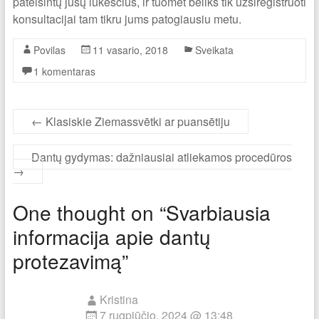
pateisintų jūsų lūkesčius, ir tuomet beliks tik užsiregistruoti
konsultacijai tam tikru jums patogiausiu metu.
Povilas
11 vasario, 2018
Sveikata
1 komentaras
←
Klasiskie Ziemassvētki ar puansētiju
Dantų gydymas: dažniausiai atliekamos procedūros
→
One thought on “
Svarbiausia
informacija apie dantų
protezavimą
”
Kristina
7 rugpjūčio, 2024 @ 13:48