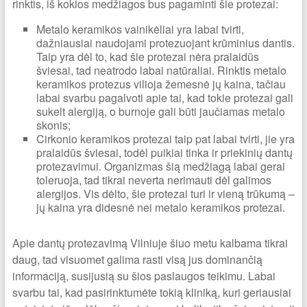
rinktis, iš kokios medžiagos bus pagaminti šie protezai:
Metalo keramikos vainikėliai yra labai tvirti,
dažniausiai naudojami protezuojant krūminius dantis.
Taip yra dėl to, kad šie protezai nėra pralaidūs
šviesai, tad neatrodo labai natūraliai. Rinktis metalo
keramikos protezus vilioja žemesnė jų kaina, tačiau
labai svarbu pagalvoti apie tai, kad tokie protezai gali
sukelt alergiją, o burnoje gali būti jaučiamas metalo
skonis;
Cirkonio keramikos protezai taip pat labai tvirti, jie yra
pralaidūs šviesai, todėl puikiai tinka ir priekinių dantų
protezavimui. Organizmas šią medžiagą labai gerai
toleruoja, tad tikrai neverta nerimauti dėl galimos
alergijos. Vis dėlto, šie protezai turi ir vieną trūkumą –
jų kaina yra didesnė nei metalo keramikos protezai.
Apie dantų protezavimą Vilniuje šiuo metu kalbama tikrai
daug, tad visuomet galima rasti visą jus dominančią
informaciją, susijusią su šios paslaugos teikimu. Labai
svarbu tai, kad pasirinktumėte tokią kliniką, kuri geriausiai