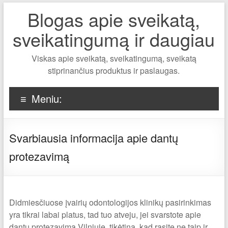
Blogas apie sveikatą,
sveikatingumą ir daugiau
Viskas apie sveikatą, sveikatingumą, sveikatą
stiprinančius produktus ir paslaugas.
Meniu:
Svarbiausia informacija apie dantų
protezavimą
Didmiesčiuose įvairių odontologijos klinikų pasirinkimas
yra tikrai labai platus, tad tuo atveju, jei svarstote apie
dantų protezavimą Vilniuje, tikėtina, kad rasite ne taip ir