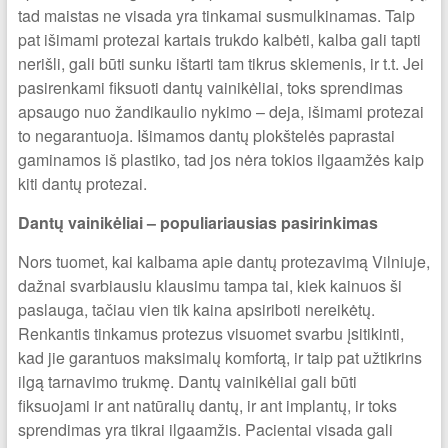
tad maistas ne visada yra tinkamai susmulkinamas. Taip
pat išimami protezai kartais trukdo kalbėti, kalba gali tapti
nerišli, gali būti sunku ištarti tam tikrus skiemenis, ir t.t. Jei
pasirenkami fiksuoti dantų vainikėliai, toks sprendimas
apsaugo nuo žandikaulio nykimo – deja, išimami protezai
to negarantuoja. Išimamos dantų plokštelės paprastai
gaminamos iš plastiko, tad jos nėra tokios ilgaamžės kaip
kiti dantų protezai.
Dantų vainikėliai – populiariausias pasirinkimas
Nors tuomet, kai kalbama apie dantų protezavimą Vilniuje,
dažnai svarbiausiu klausimu tampa tai, kiek kainuos ši
paslauga, tačiau vien tik kaina apsiriboti nereikėtų.
Renkantis tinkamus protezus visuomet svarbu įsitikinti,
kad jie garantuos maksimalų komfortą, ir taip pat užtikrins
ilgą tarnavimo trukmę. Dantų vainikėliai gali būti
fiksuojami ir ant natūralių dantų, ir ant implantų, ir toks
sprendimas yra tikrai ilgaamžis. Pacientai visada gali