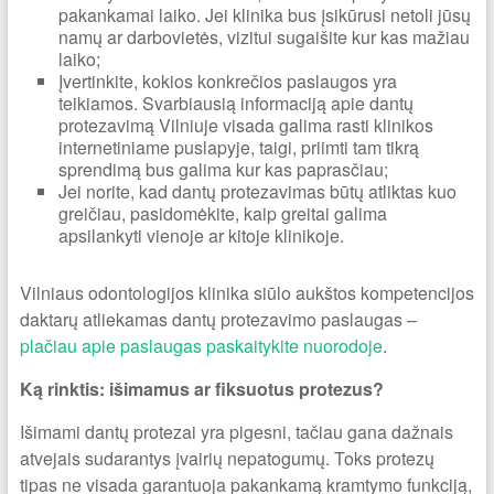
pakankamai laiko. Jei klinika bus įsikūrusi netoli jūsų
namų ar darbovietės, vizitui sugaišite kur kas mažiau
laiko;
Įvertinkite, kokios konkrečios paslaugos yra
teikiamos. Svarbiausią informaciją apie dantų
protezavimą Vilniuje visada galima rasti klinikos
internetiniame puslapyje, taigi, priimti tam tikrą
sprendimą bus galima kur kas paprasčiau;
Jei norite, kad dantų protezavimas būtų atliktas kuo
greičiau, pasidomėkite, kaip greitai galima
apsilankyti vienoje ar kitoje klinikoje.
Vilniaus odontologijos klinika siūlo aukštos kompetencijos
daktarų atliekamas dantų protezavimo paslaugas –
plačiau apie paslaugas paskaitykite nuorodoje
.
Ką rinktis: išimamus ar fiksuotus protezus?
Išimami dantų protezai yra pigesni, tačiau gana dažnais
atvejais sudarantys įvairių nepatogumų. Toks protezų
tipas ne visada garantuoja pakankamą kramtymo funkciją,