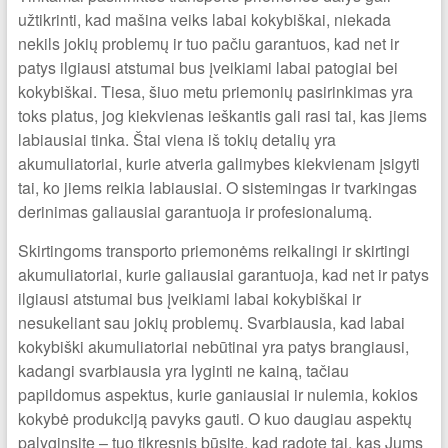
užtikrinti, kad mašina veiks labai kokybiškai, niekada
nekils jokių problemų ir tuo pačiu garantuos, kad net ir
patys ilgiausi atstumai bus įveikiami labai patogiai bei
kokybiškai. Tiesa, šiuo metu priemonių pasirinkimas yra
toks platus, jog kiekvienas ieškantis gali rasi tai, kas jiems
labiausiai tinka. Štai viena iš tokių detalių yra
akumuliatoriai, kurie atveria galimybes kiekvienam įsigyti
tai, ko jiems reikia labiausiai. O sistemingas ir tvarkingas
derinimas galiausiai garantuoja ir profesionalumą.
Skirtingoms transporto priemonėms reikalingi ir skirtingi
akumuliatoriai, kurie galiausiai garantuoja, kad net ir patys
ilgiausi atstumai bus įveikiami labai kokybiškai ir
nesukeliant sau jokių problemų. Svarbiausia, kad labai
kokybiški akumuliatoriai nebūtinai yra patys brangiausi,
kadangi svarbiausia yra lyginti ne kainą, tačiau
papildomus aspektus, kurie ganiausiai ir nulemia, kokios
kokybė produkciją pavyks gauti. O kuo daugiau aspektų
palyginsite – tuo tikresnis būsite, kad radote tai, kas Jums