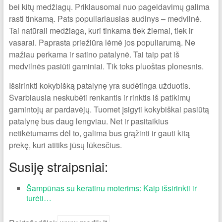
bei kitų medžiagų. Priklausomai nuo pageidavimų galima
rasti tinkamą. Pats populiariausias audinys – medvilnė.
Tai natūrali medžiaga, kuri tinkama tiek žiemai, tiek ir
vasarai. Paprasta priežiūra lėmė jos populiarumą. Ne
mažiau perkama ir satino patalynė. Tai taip pat iš
medvilnės pasiūti gaminiai. Tik toks pluoštas plonesnis.
Išsirinkti kokybišką patalynę yra sudėtinga užduotis.
Svarbiausia neskubėti renkantis ir rinktis iš patikimų
gamintojų ar pardavėjų. Tuomet įsigyti kokybiškai pasiūtą
patalynę bus daug lengviau. Net ir pasitaikius
netikėtumams dėl to, galima bus grąžinti ir gauti kitą
prekę, kuri atitiks jūsų lūkesčius.
Susiję straipsniai:
Šampūnas su keratinu moterims: Kaip išsirinkti ir
turėti…