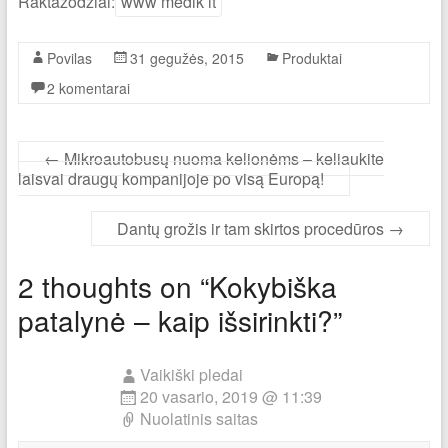
Raktažodžiai:
www medik lt
Povilas
31 gegužės, 2015
Produktai
2 komentarai
←
Mikroautobusų nuoma kelionėms – keliaukite
laisvai draugų kompanijoje po visą Europą!
Dantų grožis ir tam skirtos procedūros
→
2 thoughts on “
Kokybiška
patalynė – kaip išsirinkti?
”
Vaikiški pledai
20 vasario, 2019 @ 11:39
Nuolatinis saitas