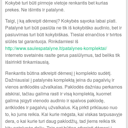
Kokybė turi būti pirmoje vietoje renkantis bet kurias
prekes. Ne išimtis ir patalynė.
Taigi, į ką atkreipti dėmesį? Kokybės sąvoka labai plati.
Patalynė turi būti pasiūta ne tik iš kokybiško audinio, bet ir
pasiuvimas turi būti kokybiškas. Tiesiai einančios ir tvirtos
siūlės tai garantuoja. Rinkdamiesi iš
http://www.saulespatalyne.lt/patalynes-komplektai/
interneto svetainės rasite gerus pasiūlymus, tad beliks tik
išsirinkti tinkamiausią.
Renkantis būtina atkreipti dėmesį į komplekto sudėtį.
Dažniausiai į patalynės komplektą įeina du pagalvių ir
vienos antklodės užvalkalas. Paklodės dažniau perkamos
atskirai, tačiau galima rasti ir visą komplektą, kuomet
galima įsigyti vienodo audinio ir spalvos paklodę,
antklodės ir pagalvių užvalkalus. Ką pirkti priklauso nuo
to, ko jums reikia. Kai kurie mėgsta, kai viskas tarpusavyje
dera, o kai kurie turi daug paklodžių, tad jiems reikia tik
kitų patalynės dalių. Taip pat būtina atkreipti dėmesį į