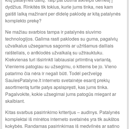
dydžius. Rinkitės tik tokius, kurie jums tinka, nes kam
gaišti laiką mažinant per didelę paklodę ar kitą patalynės
komplekto prekę?
Ne mažiau svarbios tampa ir patalynės siuvimo
technologijos. Galima rasti paklodes su guma, pagalvių
užvalkalus užsegamus sagomis ar užrišamus dailiais
raišteliais, o antklodės užvalkalą su užtrauktuku.
Kiekvienas turi išsirinkti labiausiai priimtiną variantą.
Vieniems patogiau su užsegimu, o kitiems be jo. Vieno
patarimo čia nėra ir negali būti. Todėl peržvelgę
SaulesPatalyne.lt interneto svetainėje esantį prekių
asortimentą turite patys apsispręsti, kas jums tinka.
Pagalvokite, kokie užsegimai jums patogūs miegant ar
skalbiant.
Kitas svarbus pasirinkimo kriterijus – audinys. Patalynės
komplektai iš minėtos interneto svetainės yra tik aukštos
kokybės. Randamas pasirinkimas iš medvilnės ar satino