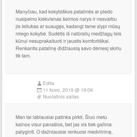
Manyčiau, kad kokybiškos patalinės ar pledo
nusipelno kiekvienas šeimos narys ir nesvarbu
jis leliukas ar suaugęs, kadangi tame slypi mūsų
miego kokybė. Sudėtis iš natūralių medžiagų leis
kūnui nesuprakaituoti ir jaustis komfortiškai.
Renkantis patalinę didžiausią savo dėmesį skiriu
tik tam.
Edita
11 kovo, 2019 @ 19:06
Nuolatinis saitas
Man tai labiausiai patinka pirkti. Šiuo metu
kainos visur panašios, bet jas vis tiek galima
palyginti. O dažniausiai renkuosi medvilninę,