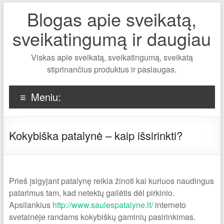
Blogas apie sveikatą,
sveikatingumą ir daugiau
Viskas apie sveikatą, sveikatingumą, sveikatą
stiprinančius produktus ir paslaugas.
Meniu:
Kokybiška patalynė – kaip išsirinkti?
Prieš įsigyjant patalynę reikia žinoti kai kuriuos naudingus
patarimus tam, kad netektų gailėtis dėl pirkinio.
Apsilankius
http://www.saulespatalyne.lt/
interneto
svetainėje randams kokybiškų gaminių pasirinkimas.