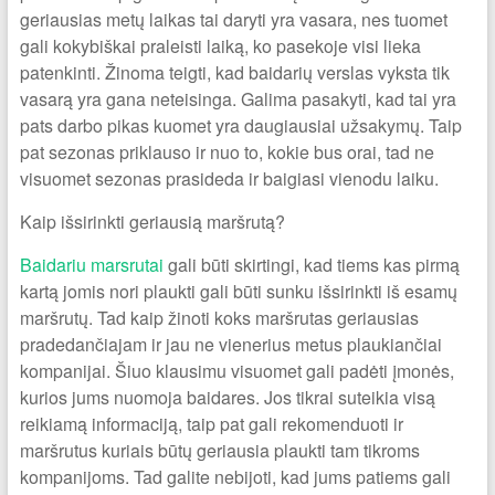
geriausias metų laikas tai daryti yra vasara, nes tuomet
gali kokybiškai praleisti laiką, ko pasekoje visi lieka
patenkinti. Žinoma teigti, kad baidarių verslas vyksta tik
vasarą yra gana neteisinga. Galima pasakyti, kad tai yra
pats darbo pikas kuomet yra daugiausiai užsakymų. Taip
pat sezonas priklauso ir nuo to, kokie bus orai, tad ne
visuomet sezonas prasideda ir baigiasi vienodu laiku.
Kaip išsirinkti geriausią maršrutą?
Baidariu marsrutai
gali būti skirtingi, kad tiems kas pirmą
kartą jomis nori plaukti gali būti sunku išsirinkti iš esamų
maršrutų. Tad kaip žinoti koks maršrutas geriausias
pradedančiajam ir jau ne vienerius metus plaukiančiai
kompanijai. Šiuo klausimu visuomet gali padėti įmonės,
kurios jums nuomoja baidares. Jos tikrai suteikia visą
reikiamą informaciją, taip pat gali rekomenduoti ir
maršrutus kuriais būtų geriausia plaukti tam tikroms
kompanijoms. Tad galite nebijoti, kad jums patiems gali