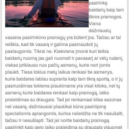
pasirinkę
baidarių kaip tam
tikros pramogos.
Viena
dažniausių
vasaros pasirinkimo pramogų yra būtent jos. Tačiau ar tai
reiškia, kad tik vasarą ir galima pasinaudoti jų
paslaugomis. Tikrai ne. Kiekviena įmonė kuri teikia
baidarių nuomą jas gali nuomoti ir pavasarį ar vėlų rudenį,
viskas priklauso nuo pačių asmenų, kurie nori jomis
plaukti. Tiesa tokius metų laikus renkasi tie asmenys,
kurie baidares labiau supranta kaip tam tikrą sportą, o ir jų
pasiruošimas tokiems plaukimams yra visai kitoks, nei tų
asmenų kurie baidares renkasi kaip pramogą, laiko
praleidimas su draugais. Tad jei renkamasi kitas sezonas
nei vasarą, dažniausiai plaukikai būna pasirūpinę
specialiomis aprangomis, kurios neleidžia ne tik nesušalti,
tačiau ir nesušlapti. Tad jei norite baidarių pramogą
pasirinkti kaip gero laiko praleidimą su draugais visuomet