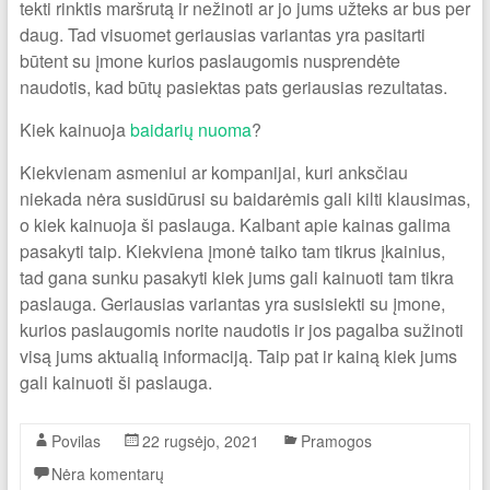
tekti rinktis maršrutą ir nežinoti ar jo jums užteks ar bus per
daug. Tad visuomet geriausias variantas yra pasitarti
būtent su įmone kurios paslaugomis nusprendėte
naudotis, kad būtų pasiektas pats geriausias rezultatas.
Kiek kainuoja
baidarių nuoma
?
Kiekvienam asmeniui ar kompanijai, kuri anksčiau
niekada nėra susidūrusi su baidarėmis gali kilti klausimas,
o kiek kainuoja ši paslauga. Kalbant apie kainas galima
pasakyti taip. Kiekviena įmonė taiko tam tikrus įkainius,
tad gana sunku pasakyti kiek jums gali kainuoti tam tikra
paslauga. Geriausias variantas yra susisiekti su įmone,
kurios paslaugomis norite naudotis ir jos pagalba sužinoti
visą jums aktualią informaciją. Taip pat ir kainą kiek jums
gali kainuoti ši paslauga.
Povilas
22 rugsėjo, 2021
Pramogos
Nėra komentarų